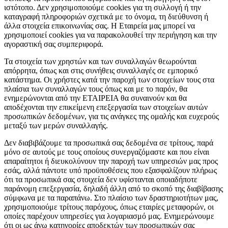
ιστότοπο. Δεν χρησιμοποιούμε cookies για τη συλλογή ή την
καταγραφή πληροφοριών σχετικά με το όνομα, τη διεύθυνση ή
άλλα στοιχεία επικοινωνίας σας. Η Εταιρεία μας μπορεί να
χρησιμοποιεί cookies για να παρακολουθεί την περιήγηση και την
αγοραστική σας συμπεριφορά.
Τα στοιχεία των χρηστών και των συναλλαγών θεωρούνται
απόρρητα, όπως και στις συνήθεις συναλλαγές σε εμπορικό
κατάστημα. Οι χρήστες κατά την παροχή των στοιχείων τους στα
πλαίσια των συναλλαγών τους όπως και με το παρόν, θα
ενημερώνονται από την ΕΤΑΙΡΕΙΑ θα συναινούν και θα
αποδέχονται την επικείμενη επεξεργασία των στοιχείων αυτών
προσωπικών δεδομένων, για τις ανάγκες της ομαλής και ευχερούς
μεταξύ των μερών συναλλαγής.
Δεν διαβιβάζουμε τα προσωπικά σας δεδομένα σε τρίτους, παρά
μόνο σε αυτούς με τους οποίους συνεργαζόμαστε και που είναι
απαραίτητοι ή διευκολύνουν την παροχή των υπηρεσιών μας προς
εσάς, αλλά πάντοτε υπό προϋποθέσεις που εξασφαλίζουν πλήρως
ότι τα προσωπικά σας στοιχεία δεν υφίστανται οποιαδήποτε
παράνομη επεξεργασία, δηλαδή άλλη από το σκοπό της διαβίβασης
σύμφωνα με τα παραπάνω. Στο πλαίσιο των δραστηριοτήτων μας,
χρησιμοποιούμε τρίτους παρόχους, όπως εταιρίες μεταφορών, οι
οποίες παρέχουν υπηρεσίες για λογαριασμό μας. Ενημερώνουμε
ότι οι ως άνω κατηγορίες αποδεκτών των προσωπικών σας