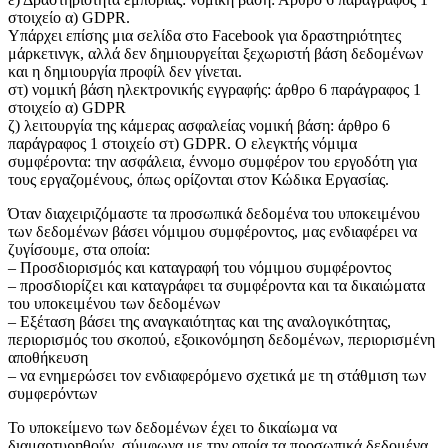
στοιχείο α) GDPR.
Υπάρχει επίσης μια σελίδα στο Facebook για δραστηριότητες
μάρκετινγκ, αλλά δεν δημιουργείται ξεχωριστή βάση δεδομένων
και η δημιουργία προφίλ δεν γίνεται.
στ) νομική βάση ηλεκτρονικής εγγραφής: άρθρο 6 παράγραφος 1
στοιχείο α) GDPR
ζ) λειτουργία της κάμερας ασφαλείας νομική βάση: άρθρο 6
παράγραφος 1 στοιχείο στ) GDPR. Ο ελεγκτής νόμιμα
συμφέροντα: την ασφάλεια, έννομο συμφέρον του εργοδότη για
τους εργαζομένους, όπως ορίζονται στον Κώδικα Εργασίας.
Όταν διαχειριζόμαστε τα προσωπικά δεδομένα του υποκειμένου
των δεδομένων βάσει νόμιμου συμφέροντος, μας ενδιαφέρει να
ζυγίσουμε, στα οποία:
– Προσδιορισμός και καταγραφή του νόμιμου συμφέροντος
– προσδιορίζει και καταγράφει τα συμφέροντα και τα δικαιώματα
του υποκειμένου των δεδομένων
– Εξέταση βάσει της αναγκαιότητας και της αναλογικότητας,
περιορισμός του σκοπού, εξοικονόμηση δεδομένων, περιορισμένη
αποθήκευση
– να ενημερώσει τον ενδιαφερόμενο σχετικά με τη στάθμιση των
συμφερόντων
Το υποκείμενο των δεδομένων έχει το δικαίωμα να
διαμαρτυρηθούν, σύμφωνα με την οποία τα προσωπικά δεδομένα