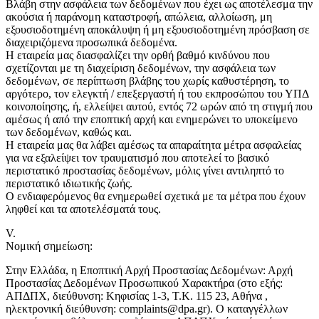
Βλάβη στην ασφάλεια των δεδομένων που έχει ως αποτέλεσμα την
ακούσια ή παράνομη καταστροφή, απώλεια, αλλοίωση, μη
εξουσιοδοτημένη αποκάλυψη ή μη εξουσιοδοτημένη πρόσβαση σε
διαχειριζόμενα προσωπικά δεδομένα.
Η εταιρεία μας διασφαλίζει την ορθή βαθμό κινδύνου που
σχετίζονται με τη διαχείριση δεδομένων, την ασφάλεια των
δεδομένων, σε περίπτωση βλάβης του χωρίς καθυστέρηση, το
αργότερο, τον ελεγκτή / επεξεργαστή ή του εκπροσώπου του ΥΠΔ
κοινοποίησης, ή, ελλείψει αυτού, εντός 72 ωρών από τη στιγμή που
αμέσως ή από την εποπτική αρχή και ενημερώνει το υποκείμενο
των δεδομένων, καθώς και.
Η εταιρεία μας θα λάβει αμέσως τα απαραίτητα μέτρα ασφαλείας
για να εξαλείψει τον τραυματισμό που αποτελεί το βασικό
περιστατικό προστασίας δεδομένων, μόλις γίνει αντιληπτό το
περιστατικό ιδιωτικής ζωής.
Ο ενδιαφερόμενος θα ενημερωθεί σχετικά με τα μέτρα που έχουν
ληφθεί και τα αποτελέσματά τους.
V.
Νομική σημείωση:
Στην Ελλάδα, η Εποπτική Αρχή Προστασίας Δεδομένων: Αρχή
Προστασίας Δεδομένων Προσωπικού Χαρακτήρα (στο εξής:
ΑΠΔΠΧ, διεύθυνση: Κηφισίας 1-3, Τ.Κ. 115 23, Αθήνα ,
ηλεκτρονική διεύθυνση: complaints@dpa.gr). Ο καταγγέλλων