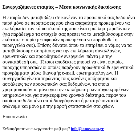
Συνεργαζόμενες εταιρίες – Μέσα κοινωνικής δικτύωσης
Η εταιρία δεν μεταβιβάζει σε κανέναν τα προσωπικά σας δεδομένα
παρά μόνο σε περιπτώσεις που είναι απαραίτητο προκειμένου να
εκπλήρωσει τον κύριο σκοπό της που είναι η πώληση προϊόντων
(για παράδειγμα τα στοιχεία σας πρέπει να τα μεταβιβάσουμε στην
εκάστοτε εταιρία μεταφορών προκειμένου να παραδοθεί η
παραγγελία σας). Επίσης δύναται όπου το επιτρέπει ο νόμος να τα
μεταβίβασουμε σε τρίτους για την εκπλήρωση συναλλαγών,
ερευνητικών και προωθητικών ενεργειών πάντα με την
συγκατάθεσή σας. Τέτοιοι αποδέκτες μπορεί να είναι εταιρίες
παροχής υπηρεσιών οι οποίες παρέχουν προωθητικά & ερευνητικά
προγράμματα μέσω διανομής e-mail, ερωτηματολογίων. Η
συνεργασία γίνεται τηρώντας τους κανόνες απόρρητου και
ασφάλειας των προσωπικών σας δεδομένων, τα οποία
χρησιμοποιούνται μόνο για την εκπλήρωση των συγκεκριμένων
υπηρεσιών και για συγκεκριμένο χρονικό διάστημα, πέραν του
οποίου τα δεδομένα αυτά διαγράφονται ή μετατρέπονται σε
ανώνυμα και μόνο με την μορφή στατιστικών στοιχείων.
Επικοινωνία
Ενδιαφέρεστε να συνεργαστείτε μαζί μας?
info@ionos.com.gr