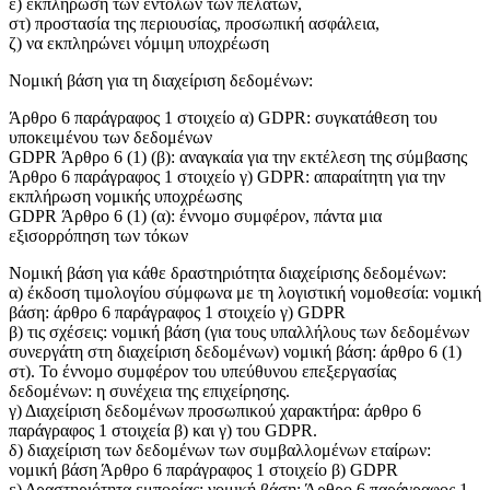
ε) εκπλήρωση των εντολών των πελατών,
στ) προστασία της περιουσίας, προσωπική ασφάλεια,
ζ) να εκπληρώνει νόμιμη υποχρέωση
Νομική βάση για τη διαχείριση δεδομένων:
Άρθρο 6 παράγραφος 1 στοιχείο α) GDPR: συγκατάθεση του
υποκειμένου των δεδομένων
GDPR Άρθρο 6 (1) (β): αναγκαία για την εκτέλεση της σύμβασης
Άρθρο 6 παράγραφος 1 στοιχείο γ) GDPR: απαραίτητη για την
εκπλήρωση νομικής υποχρέωσης
GDPR Άρθρο 6 (1) (α): έννομο συμφέρον, πάντα μια
εξισορρόπηση των τόκων
Νομική βάση για κάθε δραστηριότητα διαχείρισης δεδομένων:
α) έκδοση τιμολογίου σύμφωνα με τη λογιστική νομοθεσία: νομική
βάση: άρθρο 6 παράγραφος 1 στοιχείο γ) GDPR
β) τις σχέσεις: νομική βάση (για τους υπαλλήλους των δεδομένων
συνεργάτη στη διαχείριση δεδομένων) νομική βάση: άρθρο 6 (1)
στ). Το έννομο συμφέρον του υπεύθυνου επεξεργασίας
δεδομένων: η συνέχεια της επιχείρησης.
γ) Διαχείριση δεδομένων προσωπικού χαρακτήρα: άρθρο 6
παράγραφος 1 στοιχεία β) και γ) του GDPR.
δ) διαχείριση των δεδομένων των συμβαλλομένων εταίρων:
νομική βάση Άρθρο 6 παράγραφος 1 στοιχείο β) GDPR
ε) Δραστηριότητα εμπορίας: νομική βάση: Άρθρο 6 παράγραφος 1