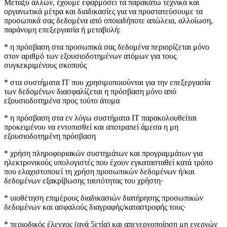
Μεταξύ άλλων, έχουμε εφαρμόσει τα παρακάτω τεχνικά και
οργανωτικά μέτρα και διαδικασίες για να προστατεύσουμε τα
προσωπικά σας δεδομένα από οποιαδήποτε απώλεια, αλλοίωση,
παράνομη επεξεργασία ή μεταβολή:
* η πρόσβαση στα προσωπικά σας δεδομένα περιορίζεται μόνο
στον αριθμό των εξουσιοδοτημένων ατόμων για τους
συγκεκριμένους σκοπούς
* στα συστήματα IT που χρησιμοποιούνται για την επεξεργασία
των δεδομένων διασφαλίζεται η πρόσβαση μόνο από
εξουσιοδοτημένα προς τούτο άτομα
* η πρόσβαση στα εν λόγω συστήματα IT παρακολουθείται
προκειμένου να εντοπισθεί και αποτραπεί άμεσα η μη
εξουσιοδοτημένη πρόσβαση
* χρήση πληροφοριακών συστημάτων και προγραμμάτων για
ηλεκτρονικούς υπολογιστές που έχουν εγκατασταθεί κατά τρόπο
που ελαχιστοποιεί τη χρήση προσωπικών δεδομένων ή/και
δεδομένων εξακρίβωσης ταυτότητας του χρήστη·
* υιοθέτηση επιμέρους διαδικασιών διατήρησης προσωπικών
δεδομένων και ασφαλούς διαγραφής/καταστροφής τους·
* περιοδικός έλεγχος (ανά 5ετία) και απενεργοποίηση μη ενεργών