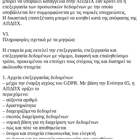
μπορεί να υποβάλει καταγγελία στην ΑΠΔΠΧ εάν κρίνει ότι η
επεξεργασία των προσωπικών δεδομένων με την οποία
υποβάλλεται δεν συμμορφώνεται με τις νομικές υποχρεώσεις.
Η δικαστική επανεξέταση μπορεί να κινηθεί κατά της απόφασης της
ΑΠΔΠΧ.
VI.
Πληροφορίες σχετικά με τα μητρώα:
Η εταιρεία μας εκτελεί την επεξεργασία, επεξεργασία και
επεξεργασία δεδομένων με νόμιμο, διαφανή και επαληθεύσιμο
τρόπο, προκειμένου να επιτύχει τους στόχους της και διατηρεί τα
ακόλουθα στοιχεία:
1. Αρχεία επεξεργασίας δεδομένων
– μέχρι την έναρξη ισχύος του GDPR. Με βάση την Ενότητα 65, η
ΑΠΔΠΧ ορίζει το
περιεχόμενο:
– αύξοντα αριθμό
– δραστηριότητα
– διαχειριζόμενα δεδομένα
– σκοπός διαχείρισης δεδομένων
– νομική βάση για τη διαχείριση των δεδομένων
– πώς και πότε να αποθηκεύεται
– όνομα και στοιχεία επικοινωνίας του ελεγκτή
– το όνομα και τα στοιχεία επικοινωνίας του υπευθύνου