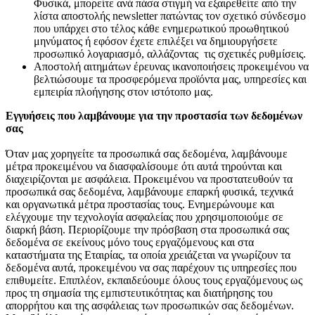
Φυσικά, μπορείτε ανά πάσα στιγμή να εξαιρεθείτε από την
λίστα αποστολής newsletter πατώντας τον σχετικό σύνδεσμο
που υπάρχει στο τέλος κάθε ενημερωτικού προωθητικού
μηνύματος ή εφόσον έχετε επιλέξει να δημιουργήσετε
προσωπικό λογαριασμό, αλλάζοντας τις σχετικές ρυθμίσεις.
Αποστολή αιτημάτων έρευνας ικανοποιήσεις προκειμένου να
βελτιώσουμε τα προσφερόμενα προϊόντα μας, υπηρεσίες και
εμπειρία πλοήγησης στον ιστότοπο μας.
Εγγυήσεις που λαμβάνουμε για την προστασία των δεδομένων
σας
Όταν μας χορηγείτε τα προσωπικά σας δεδομένα, λαμβάνουμε
μέτρα προκειμένου να διασφαλίσουμε ότι αυτά τηρούνται και
διαχειρίζονται με ασφάλεια. Προκειμένου να προστατευθούν τα
προσωπικά σας δεδομένα, λαμβάνουμε επαρκή φυσικά, τεχνικά
και οργανωτικά μέτρα προστασίας τους. Ενημερώνουμε και
ελέγχουμε την τεχνολογία ασφαλείας που χρησιμοποιούμε σε
διαρκή βάση. Περιορίζουμε την πρόσβαση στα προσωπικά σας
δεδομένα σε εκείνους μόνο τους εργαζόμενους και στα
καταστήματα της Εταιρίας, τα οποία χρειάζεται να γνωρίζουν τα
δεδομένα αυτά, προκειμένου να σας παρέχουν τις υπηρεσίες που
επιθυμείτε. Επιπλέον, εκπαιδεύουμε όλους τους εργαζόμενους ως
προς τη σημασία της εμπιστευτικότητας και διατήρησης του
απορρήτου και της ασφάλειας των προσωπικών σας δεδομένων.