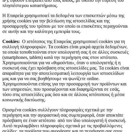
IP), εφόσον επιτραπεί από τους ίδιους, με σκοπό την εύρεση του
πλησιέστερου καταστήματος.
Η Εταιρεία χρησιμοποιεί τα δεδομένα των επισκεπτών μέσω της
χρήσης cookies για την βελτίωση της ιστοσελίδας και της
προσαρμογής του τρόπου με τον οποίο οι επισκέπτες περιηγούνται
σε αυτήν και την καλύτερη εμπειρία τους.
Cookies
:
Ο ιστότοπος της Εταιρείας χρησιμοποιεί cookies για τη
συλλογή πληροφοριών. Τα cookies είναι μικρά αρχεία δεδομένων,
τα οποία τοποθετούνται στον υπολογιστή σας ή σε άλλες συσκευές
(smartphones, tablets) κατά την περιήγηση σας στον ιστότοπο.
Χρησιμοποιούνται για να
«θυμούνται»,
όταν ο υπολογιστής ή η
συσκευή σας έχει πρόσβαση στις ιστοσελίδες μας. Τα cookies είναι
απαραίτητα για την αποτελεσματική λειτουργία των ιστοσελίδων
μας και για να σας βοηθήσουμε να ψωνίζετε online.
Χρησιμοποιούνται επίσης για την προσαρμογή των προϊόντων και
των υπηρεσιών, που προσφέρονται και διαφημίζονται σε εσάς,
τόσο στις ιστοσελίδες μας όσο και σε άλλους ιστότοπους ή μέσα
κοινωνικής δικτύωσης.
Ορισμένα cookies συλλέγουν πληροφορίες σχετικά με την
περιήγηση και την αγοραστική σας συμπεριφορά, όταν αποκτάτε
πρόσβαση σε έναν ιστότοπο από τον ίδιο υπολογιστή ή συσκευή.
Αυτό περιλαμβάνει πληροφορίες σχετικά με τις προβαλλόμενες
σελίδες, τα προϊόντα που αγοράσατε και τη περιήγηση σας στον