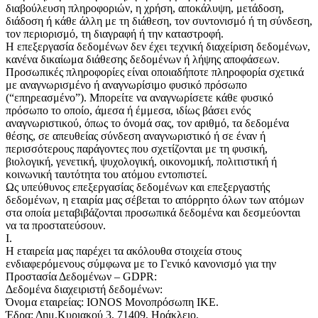
διαβούλευση πληροφοριών, η χρήση, αποκάλυψη, μετάδοση,
διάδοση ή κάθε άλλη με τη διάθεση, τον συντονισμό ή τη σύνδεση,
τον περιορισμό, τη διαγραφή ή την καταστροφή.
Η επεξεργασία δεδομένων δεν έχει τεχνική διαχείριση δεδομένων,
κανένα δικαίωμα διάθεσης δεδομένων ή λήψης αποφάσεων.
Προσωπικές πληροφορίες είναι οποιαδήποτε πληροφορία σχετικά
με αναγνωρισμένο ή αναγνωρίσιμο φυσικό πρόσωπο
(“επηρεασμένο”). Μπορείτε να αναγνωρίσετε κάθε φυσικό
πρόσωπο το οποίο, άμεσα ή έμμεσα, ιδίως βάσει ενός
αναγνωριστικού, όπως το όνομά σας, τον αριθμό, τα δεδομένα
θέσης, σε απευθείας σύνδεση αναγνωριστικό ή σε έναν ή
περισσότερους παράγοντες που σχετίζονται με τη φυσική,
βιολογική, γενετική, ψυχολογική, οικονομική, πολιτιστική ή
κοινωνική ταυτότητα του ατόμου εντοπιστεί.
Ως υπεύθυνος επεξεργασίας δεδομένων και επεξεργαστής
δεδομένων, η εταιρία μας σέβεται το απόρρητο όλων των ατόμων
στα οποία μεταβιβάζονται προσωπικά δεδομένα και δεσμεύονται
να τα προστατεύσουν.
I.
Η εταιρεία μας παρέχει τα ακόλουθα στοιχεία στους
ενδιαφερόμενους σύμφωνα με το Γενικό κανονισμό για την
Προστασία Δεδομένων – GDPR:
Δεδομένα διαχειριστή δεδομένων:
Όνομα εταιρείας: IONOS Μονοπρόσωπη ΙΚΕ.
Έδρα: Δημ.Κυριακού 3, 71409, Ηράκλειο.