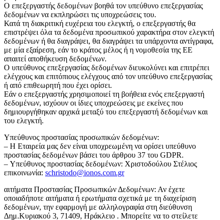
Ο επεξεργαστής δεδομένων βοηθά τον υπεύθυνο επεξεργασίας
δεδομένων να εκπληρώσει τις υποχρεώσεις του.
Κατά τη διακριτική ευχέρεια του ελεγκτή, ο επεξεργαστής θα
επιστρέψει όλα τα δεδομένα προσωπικού χαρακτήρα στον ελεγκτή
δεδομένων ή θα διαγράψει, θα διαγράψει τα υπάρχοντα αντίγραφα,
με μία εξαίρεση, εάν το κράτος μέλος ή η νομοθεσία της ΕΕ
απαιτεί αποθήκευση δεδομένων.
Ο υπεύθυνος επεξεργασίας δεδομένων διευκολύνει και επιτρέπει
ελέγχους και επιτόπιους ελέγχους από τον υπεύθυνο επεξεργασίας
ή από επιθεωρητή που έχει ορίσει.
Εάν ο επεξεργαστής χρησιμοποιεί τη βοήθεια ενός επεξεργαστή
δεδομένων, ισχύουν οι ίδιες υποχρεώσεις με εκείνες που
δημιουργήθηκαν αρχικά μεταξύ του επεξεργαστή δεδομένων και
του ελεγκτή.
Υπεύθυνος προστασίας προσωπικών δεδομένων:
– Η Εταιρεία μας δεν είναι υποχρεωμένη να ορίσει υπεύθυνο
προστασίας δεδομένων βάσει του άρθρου 37 του GDPR.
– Υπεύθυνος προστασίας δεδομένων: Χριστοδούλου Στέλιος
επικοινωνία:
schristodo@ionos.com.gr
αιτήματα Προστασίας Προσωπικών Δεδομένων: Αν έχετε
οποιαδήποτε αιτήματα ή ερωτήματα σχετικά με τη διαχείριση
δεδομένων, την εφαρμογή με αλληλογραφία στη διεύθυνση
Δημ.Κυριακού 3, 71409, Ηράκλειο . Μπορείτε να το στείλετε