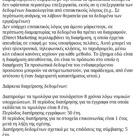
δεν υφίσταται περαιτέρω επεξεργασία, εκτός αν η επεξεργασία των
δεδομένων δικαιολογείται από επιτακτικούς λόγους (π.χ.. Σε
περίπτωση ανάγκης να λάβουν θεραπεία για τα δεδομένα των
εργαζομένων)
Δεν υπάρχει επιτακτικός λόγος για άμεσο μάρκετινγκ, σε
περίπτωση διαμαρτυρίας τα δεδομένα θα πρέπει να διαγραφούν.
(Direct Marketing περιλαμβάνει τη διαφήμιση, η οποία έρχεται
απευθείας σε επαφή με τους υποψήφιους πελάτες. Αυτό μπορεί να
γίνει ηλεκτρονικά, τηλεφωνικές κλήσεις, το ταχυδρομείο, μέσω
κλπ ειδικοί κανόνες ισχύουν για κάθε μέθοδο. Το ζήτημα εδώ είναι
η διαφήμιση απευθύνεται, ότι είναι το πρόσωπο στο οποίο η
διαφήμιση Τα προσωπικά δεδομένα του ενδιαφερόμενου
προσώπου μπορούν να αντιμετωπιστούν, για παράδειγμα, από έναν
ιστότοπο ή έναν διαχειριστή καταστήματος ιστού.)
Διάρκεια διαχείρισης δεδομένων:
Διατηρούμε τα τιμολόγια για τουλάχιστον 8 χρόνια λόγω νομικών
υποχρεώσεων. Η περίοδος διατήρησης για τα έγγραφα στα οποία
εκδίδεται το τιμολόγιο είναι 8 έτη.
Περίοδος διατήρησης εγγράφων: 50 έτη.
Η περίοδος διατήρησης για τα στοιχεία επικοινωνίας είναι 1 έτος
μετά τη λήξη της σχέσης.
Διατήρηση δεδομένων σχετικά με τις επιδόσεις της σύμβασης: 5
έτη.