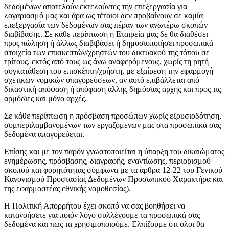
δεδομένων αποτελούν εκτελούντες την επεξεργασία για
λογαριασμό μας και άρα ως τέτοιοι δεν προβαίνουν σε καμία
επεξεργασία των δεδομένων σας πέραν των ανωτέρω σκοπών
διαβίβασης. Σε κάθε περίπτωση η Εταιρεία μας δε θα διαθέσει
προς πώληση ή άλλως διαβιβάσει ή δημοσιοποιήσει προσωπικά
στοιχεία των επισκεπτών/χρηστών του δικτυακού της τόπου σε
τρίτους, εκτός από τους ως άνω αναφερόμενους, χωρίς τη ρητή
συγκατάθεση του επισκέπτη/χρήστη, με εξαίρεση την εφαρμογή
σχετικών νομικών υπαγορεύσεων, αν αυτό επιβάλλεται από
δικαστική απόφαση ή απόφαση άλλης δημόσιας αρχής και προς τις
αρμόδιες και μόνο αρχές.
Σε κάθε περίπτωση η πρόσβαση προσώπων χωρίς εξουσιοδότηση,
συμπεριλαμβανομένων των εργαζόμενων μας στα προσωπικά σας
δεδομένα απαγορεύεται.
Επίσης και με τον παρόν γνωστοποιείται η ύπαρξη του δικαιώματος
ενημέρωσης, πρόσβασης, διαγραφής, εναντίωσης, περιορισμού
σκοπού και φορητότητας σύμφωνα με τα άρθρα 12-22 του Γενικού
Κανονισμού Προστασίας Δεδομένων Προσωπικού Χαρακτήρα και
της εφαρμοστέας εθνικής νομοθεσίας).
Η Πολιτική Απορρήτου έχει σκοπό να σας βοηθήσει να
κατανοήσετε για ποιόν λόγο συλλέγουμε τα προσωπικά σας
δεδομένα και πως τα χρησιμοποιούμε. Ελπίζουμε ότι όλοι θα