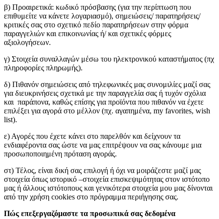
β) Προαιρετικά: κωδικό πρόσβασης (για την περίπτωση που
επιθυμείτε να κάνετε λογαριασμό), σημειώσεις/ παρατηρήσεις/
κριτικές σας στο σχετικό πεδίο παρατηρήσεων στην φόρμα
παραγγελιών και επικοινωνίας ή/ και σχετικές φόρμες
αξιολογήσεων.
γ) Στοιχεία συναλλαγών μέσω του ηλεκτρονικού καταστήματος (πχ
πληροφορίες πληρωμής).
δ) Πιθανόν σημειώσεις από τηλεφωνικές μας συνομιλίες μαζί σας
για διευκρινήσεις σχετικά με την παραγγελία σας ή τυχόν σχόλια
και παράπονα, καθώς επίσης για προϊόντα που πιθανόν να έχετε
επιλέξει για αγορά στο μέλλον (πχ. αγαπημένα, my favorites, wish
list).
ε) Αγορές που έχετε κάνει στο παρελθόν και δείχνουν τα
ενδιαφέροντα σας ώστε να μας επιτρέψουν να σας κάνουμε μια
προσωποποιημένη πρόταση αγοράς.
στ) Τέλος, είναι δική σας επιλογή ή όχι να μοιράζεστε μαζί μας
στοιχεία όπως ιστορικό –στοιχεία επισκεψιμότητας στον ιστότοπο
μας ή άλλους ιστότοπους και γενικότερα στοιχεία μου μας δίνονται
από την χρήση cookies στο πρόγραμμα περιήγησης σας.
Πώς επεξεργαζόμαστε τα προσωπικά σας δεδομένα