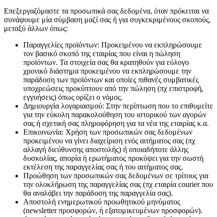
Επεξεργαζόμαστε τα προσωπικά σας δεδομένα, όταν πρόκειται να
συνάψουμε μία σύμβαση μαζί σας ή για συγκεκριμένους σκοπούς,
μεταξύ άλλων όπως:
Παραγγελίες προϊόντων: Προκειμένου να εκπληρώσουμε
τον βασικό σκοπό της εταιρίας που είναι η πώληση
προϊόντων. Τα στοιχεία σας θα κρατηθούν για εύλογο
χρονικό διάστημα προκειμένου να εκπληρώσουμε την
παράδοση των προϊόντων και οποίες πιθανές συμβατικές
υποχρεώσεις προκύπτουν από την πώληση (πχ επιστροφή,
εγγυήσεις) όπως ορίζει ο νόμος.
Δημιουργία λογαριασμού: Στην περίπτωση που το επιθυμείτε
για την εύκολη παρακολούθηση του ιστορικού των αγορών
σας ή σχετική σας πληροφόρηση για τα νέα της εταιρίας κ.α.
Επικοινωνία: Χρήση των προσωπικών σας δεδομένων
προκειμένου να γίνει διαχείριση ενός αιτήματος σας (πχ
αλλαγή διεύθυνσης αποστολής) ή οποιαδήποτε άλλης
δυσκολίας, απορία ή ερωτήματος προκύψει για την σωστή
εκτέλεση της παραγγελίας σας ή του αιτήματος σας.
Προώθηση των προσωπικών σας δεδομένων σε τρίτους για
την ολοκλήρωση της παραγγελίας σας (πχ εταιρία courier που
θα αναλάβει την παράδοση της παραγγελία σας).
Αποστολή ενημερωτικού προωθητικού μηνύματος
(newsletter προσφορών, ή εξατομικευμένων προσφορών).